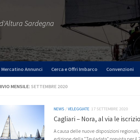
 d'Altura Sardegna
Mercatino Annunci
Cerca e Offri Imbarco
Convenzioni
IVIO MENSILE:
SETTEMBRE 2020
NEWS
/
VELEGGIATE
17 SETTEMBRE 2020
Cagliari – Nora, al via le iscrizi
A causa delle nuove disposizioni regionali,
edizione della “Teuladata” prevista per il