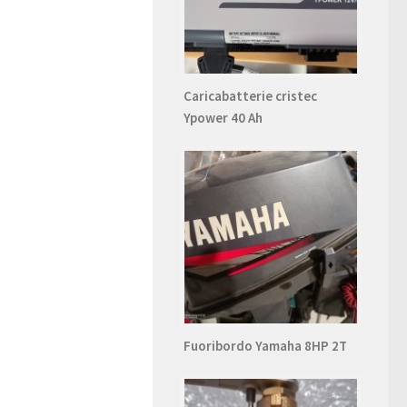
Caricabatterie cristec
Ypower 40 Ah
Fuoribordo Yamaha 8HP 2T