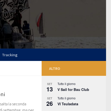
Tracking
ALTRO
Tutto il giorno
SET
13
V Sail for Bau Club
oni
Tutto il giorno
SET
26
VI Teuladata
 salta la seconda
 26 settembre; ma per