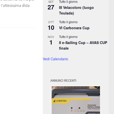
Tutto il giorno
SET
27
r l’attesissima sfida
III Velacoloro (luogo
Teulada)
Tutto il giorno
OTT
10
VI Carbonara Cup
Tutto il giorno
NOV
1
II e-Sailing Cup – AVAS CUP
finale
Vedi Calendario
ANNUNCI RECENTI