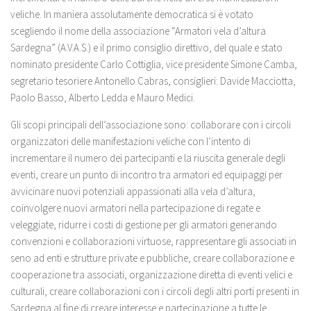
veliche. In maniera assolutamente democratica si è votato
scegliendo il nome della associazione “Armatori vela d’altura
Sardegna” (A.V.A.S.) e il primo consiglio direttivo, del quale e stato
nominato presidente Carlo Cottiglia, vice presidente Simone Camba,
segretario tesoriere Antonello Cabras, consiglieri: Davide Macciotta,
Paolo Basso, Alberto Ledda e Mauro Medici.
Gli scopi principali dell’associazione sono: collaborare con i circoli
organizzatori delle manifestazioni veliche con l’intento di
incrementare il numero dei partecipanti e la riuscita generale degli
eventi, creare un punto di incontro tra armatori ed equipaggi per
avvicinare nuovi potenziali appassionati alla vela d’altura,
coinvolgere nuovi armatori nella partecipazione di regate e
veleggiate, ridurre i costi di gestione per gli armatori generando
convenzioni e collaborazioni virtuose, rappresentare gli associati in
seno ad enti e strutture private e pubbliche, creare collaborazione e
cooperazione tra associati, organizzazione diretta di eventi velici e
culturali, creare collaborazioni con i circoli degli altri porti presenti in
Sardegna al fine di creare interesse e partecipazione a tutte le