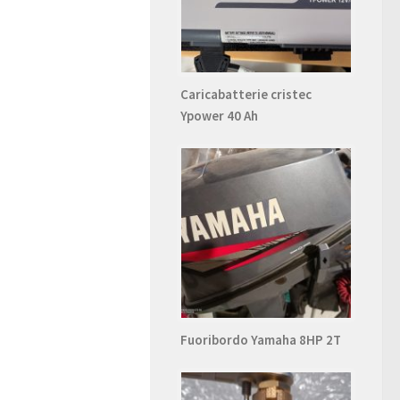
Caricabatterie cristec
Ypower 40 Ah
Fuoribordo Yamaha 8HP 2T