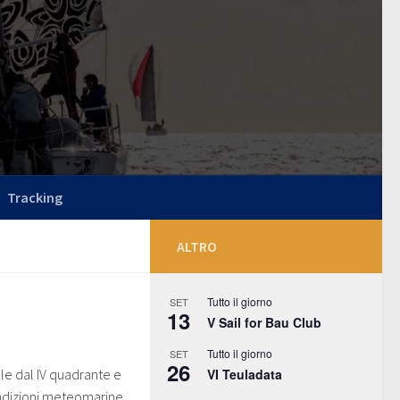
Tracking
ALTRO
Tutto il giorno
SET
13
V Sail for Bau Club
Tutto il giorno
SET
26
VI Teuladata
le dal IV quadrante e
ndizioni meteomarine