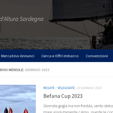
 d'Altura Sardegna
Mercatino Annunci
Cerca e Offri Imbarco
Convenzioni
IVIO MENSILE:
GENNAIO 2023
REGATE
/
VELEGGIATE
10 GENNAIO 2023
Befana Cup 2023
Giornata grigia ma non fredda, vento debo
mare assolutamente calmo, queste le co