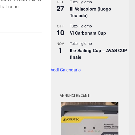
Tutto il giorno
SET
27
 che hanno
III Velacoloro (luogo
Teulada)
Tutto il giorno
OTT
10
VI Carbonara Cup
Tutto il giorno
NOV
1
II e-Sailing Cup – AVAS CUP
finale
Vedi Calendario
ANNUNCI RECENTI