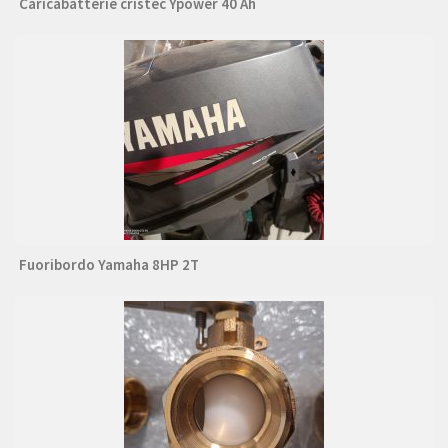
Caricabatterie cristec Ypower 40 Ah
Fuoribordo Yamaha 8HP 2T