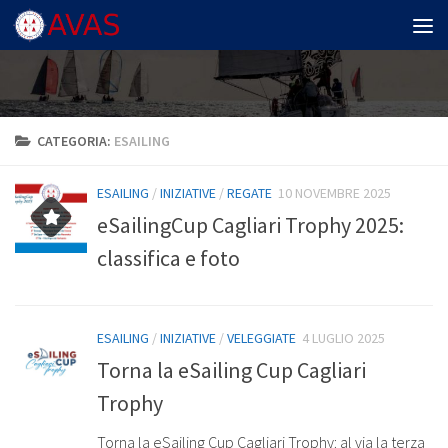
Salta al contenuto
CATEGORIA:
ESAILING
ESAILING
/
INIZIATIVE
/
REGATE
10 NOVEMBRE 2025
eSailingCup Cagliari Trophy 2025:
classifica e foto
ESAILING
/
INIZIATIVE
/
VELEGGIATE
4 LUGLIO 2025
Torna la eSailing Cup Cagliari
Trophy
Torna la eSailing Cup Cagliari Trophy: al via la terza