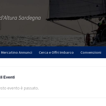
 d'Altura Sardegna
Mercatino Annunci
Cerca e Offri Imbarco
Convenzioni
gli Eventi
sto evento è passato.