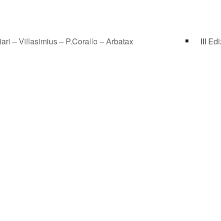
ari – Villasimius – P.Corallo – Arbatax
III E