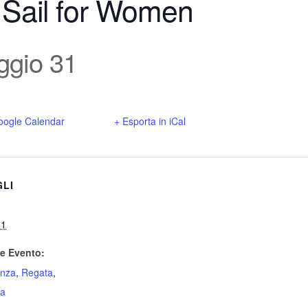
 Sail for Women
gio 31
oogle Calendar
+ Esporta in iCal
GLI
31
e Evento:
enza
,
Regata
,
ta