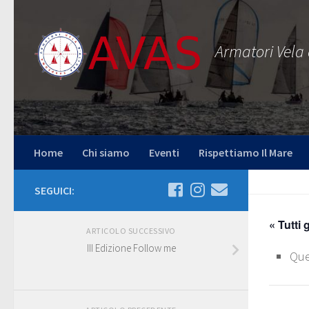
Salta al contenuto
Armatori Vela
Home
Chi siamo
Eventi
Rispettiamo Il Mare
SEGUICI:
« Tutti 
ARTICOLO SUCCESSIVO
III Edizione Follow me
Que