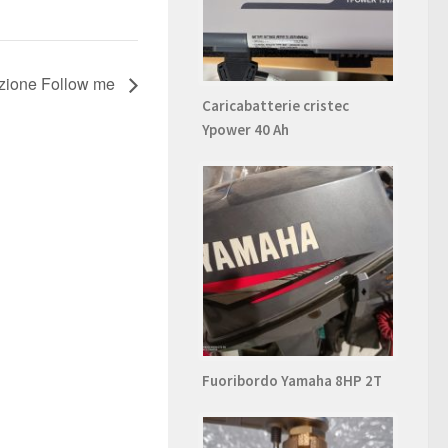
dizione Follow me
Caricabatterie cristec
Ypower 40 Ah
Fuoribordo Yamaha 8HP 2T