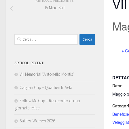
VII
ARTICOLO PRECEDENTE
IV Miao Sail
Mag
Ricerca
per:
+ G
ARTICOLI RECENTI
VIII Memorial “Antonello Montis”
DETTA
Data:
Cagliari Cup – Quartieri In Vela
Maggio 
Follow Me Cup – Resoconto di una
Categori
giornata felice
Benefici
Sail for Women 2026
Veleggia