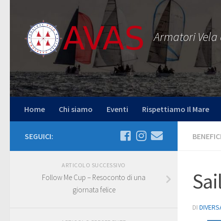
Salta al contenuto
Armatori Vela
Home
Chi siamo
Eventi
Rispettiamo Il Mare
SEGUICI:
BENEFI
ARTICOLO SUCCESSIVO
Sai
Follow Me Cup – Resoconto di una
giornata felice
DI
DIVERS