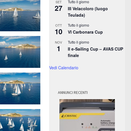
Tutto il giorno
SET
27
III Velacoloro (luogo
Teulada)
Tutto il giorno
OTT
10
VI Carbonara Cup
Tutto il giorno
NOV
1
II e-Sailing Cup – AVAS CUP
finale
Vedi Calendario
ANNUNCI RECENTI