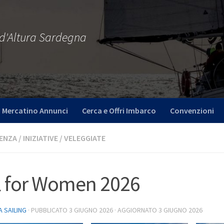
 d'Altura Sardegna
Mercatino Annunci
Cerca e Offri Imbarco
Convenzioni
CENZA
/
INIZIATIVE
/
VELEGGIATE
l for Women 2026
A SAILING
· PUBBLICATO
3 GIUGNO 2026
· AGGIORNATO
3 GIUGNO 2026