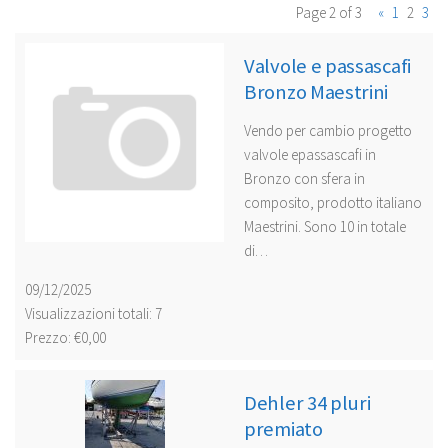
Page 2 of 3
«
1
2
3
Valvole e passascafi
Bronzo Maestrini
Vendo per cambio progetto
valvole epassascafi in
Bronzo con sfera in
composito, prodotto italiano
Maestrini. Sono 10 in totale
di…
09/12/2025
Visualizzazioni totali: 7
Prezzo: €0,00
Dehler 34 pluri
premiato