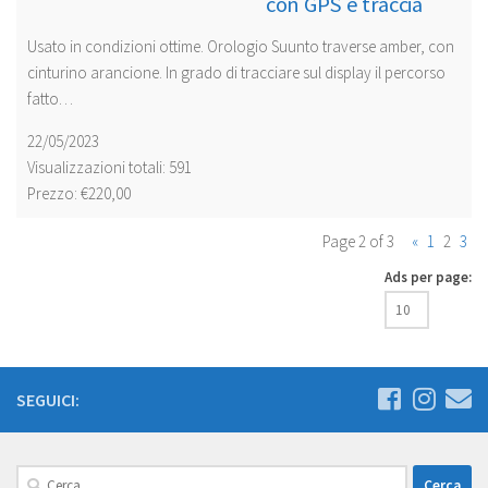
con GPS e traccia
Usato in condizioni ottime. Orologio Suunto traverse amber, con
cinturino arancione. In grado di tracciare sul display il percorso
fatto…
22/05/2023
Visualizzazioni totali: 591
Prezzo: €220,00
Page 2 of 3
«
1
2
3
Ads per page:
SEGUICI:
Ricerca