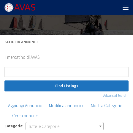
Salta al contenuto
SFOGLIA ANNUNCI
Il mercatino di AVAS
Ricerca
per:
Advanced Search
Aggiungi Annuncio
Modifica annuncio
Mostra Categorie
Cerca annunci
Categoria:
Tutte le Categorie