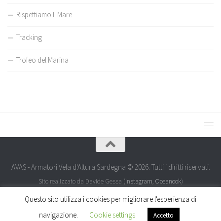
Rispettiamo Il Mare
Tracking
Trofeo del Marina
AVAS - Armatori Vela d'Altura Sardegna © 2026. Tutti i diritti riservati.
Sito realizzato da Davide Gessa (
Instagram
,
Oceanook
)
Questo sito utilizza i cookies per migliorare l'esperienza di
navigazione.
Cookie settings
Accetto