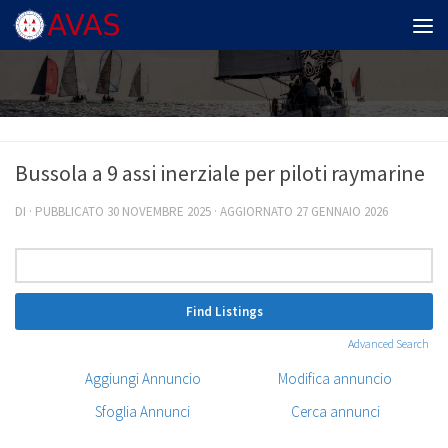
Salta al contenuto
Bussola a 9 assi inerziale per piloti raymarine
DI
· PUBBLICATO
30 NOVEMBRE 2025
· AGGIORNATO
27 GENNAIO 2026
Ricerca
per:
Advanced Search
Aggiungi Annuncio
Modifica annuncio
Sfoglia Annunci
Cerca annunci