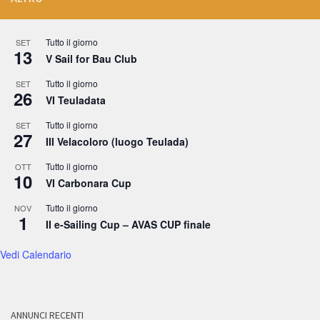
Tutto il giorno
SET
13
V Sail for Bau Club
Tutto il giorno
SET
26
VI Teuladata
Tutto il giorno
SET
27
III Velacoloro (luogo Teulada)
Tutto il giorno
OTT
10
VI Carbonara Cup
Tutto il giorno
NOV
1
II e-Sailing Cup – AVAS CUP finale
Vedi Calendario
ANNUNCI RECENTI