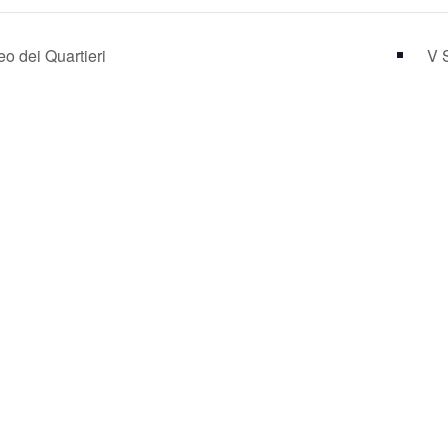
o dei Quartieri
V 