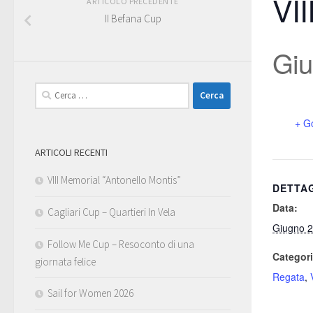
VII
ARTICOLO PRECEDENTE
II Befana Cup
Giu
Ricerca
per:
+ G
ARTICOLI RECENTI
VIII Memorial “Antonello Montis”
DETTA
Data:
Cagliari Cup – Quartieri In Vela
Giugno 
Follow Me Cup – Resoconto di una
Categori
giornata felice
Regata
,
Sail for Women 2026