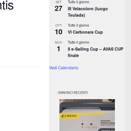
tis
Tutto il giorno
SET
27
III Velacoloro (luogo
Teulada)
Tutto il giorno
OTT
10
VI Carbonara Cup
Tutto il giorno
NOV
1
II e-Sailing Cup – AVAS CUP
finale
Vedi Calendario
ANNUNCI RECENTI