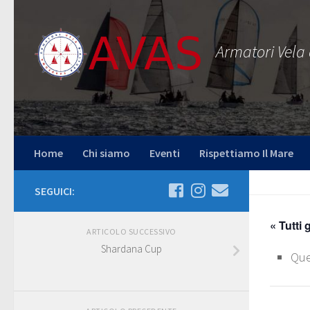
Salta al contenuto
Armatori Vela
Home
Chi siamo
Eventi
Rispettiamo Il Mare
SEGUICI:
« Tutti 
ARTICOLO SUCCESSIVO
Shardana Cup
Que