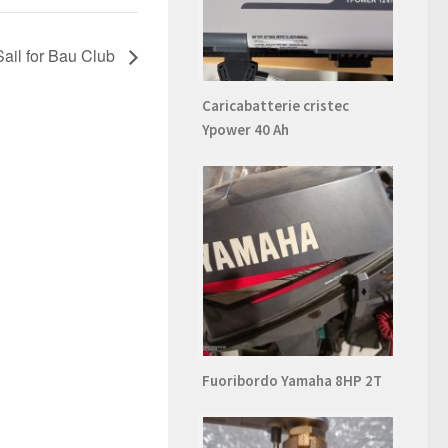
Sail for Bau Club
Caricabatterie cristec
Ypower 40 Ah
Fuoribordo Yamaha 8HP 2T