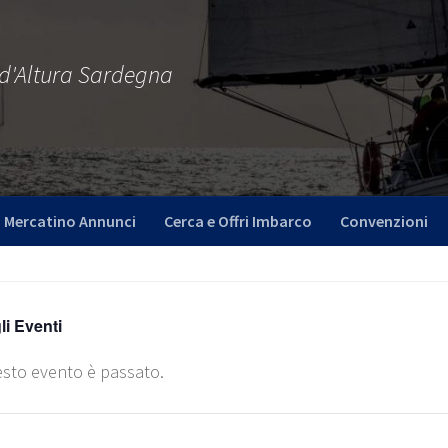
 d'Altura Sardegna
Mercatino Annunci
Cerca e Offri Imbarco
Convenzioni
gli Eventi
sto evento è passato.