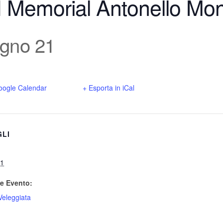
I Memorial Antonello Mon
gno 21
oogle Calendar
+ Esporta in iCal
GLI
21
e Evento:
Veleggiata