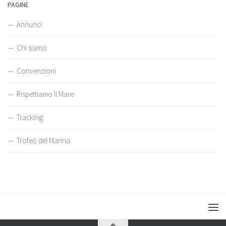
PAGINE
Annunci
Chi siamo
Convenzioni
Rispettiamo Il Mare
Tracking
Trofeo del Marina