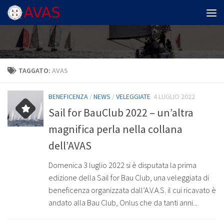
Salta al contenuto
TAGGATO:
AVAS
BENEFICENZA
/
NEWS
/
VELEGGIATE
4 LUGLIO 2022
Sail for BauClub 2022 – un’altra
magnifica perla nella collana
dell’AVAS
Domenica 3 luglio 2022 si è disputata la prima
edizione della Sail for Bau Club, una veleggiata di
beneficenza organizzata dall’A.V.A.S. il cui ricavato è
andato alla Bau Club, Onlus che da tanti anni...