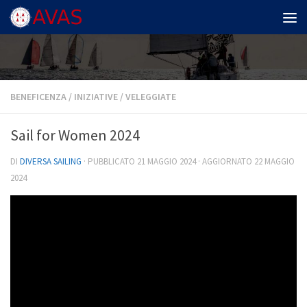
Salta al contenuto
BENEFICENZA
/
INIZIATIVE
/
VELEGGIATE
Sail for Women 2024
DI
DIVERSA SAILING
· PUBBLICATO
21 MAGGIO 2024
· AGGIORNATO
22 MAGGIO
2024