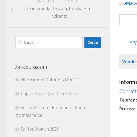
ARTICOLO PRECEDENTE
DI
DIVERS
Vendo randa steccata, triradiale in
Hydranet
Ricerca
per:
Ricerca
Agg
per:
Vendes
ARTICOLI RECENTI
VIII Memorial “Antonello Montis”
Informa
Contat
Cagliari Cup – Quartieri In Vela
Telefon
Follow Me Cup – Resoconto di una
Prezzo:
giornata felice
Sail for Women 2026