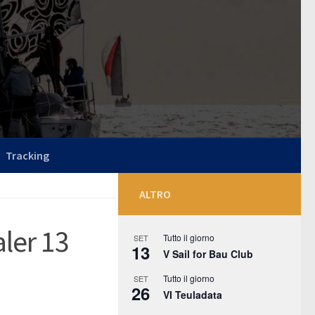
Tracking
ALTRO
ler 13
Tutto il giorno
SET
13
V Sail for Bau Club
Tutto il giorno
SET
26
VI Teuladata