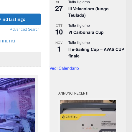
Tutto il giorno
SET
27
III Velacoloro (luogo
Teulada)
Tutto il giorno
OTT
10
Advanced Search
VI Carbonara Cup
annunci
Tutto il giorno
NOV
1
II e-Sailing Cup – AVAS CUP
finale
Vedi Calendario
ANNUNCI RECENTI