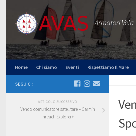
Salta al contenuto
Armatori Vela
Home
Chi siamo
Eventi
Rispettiamo Il Mare
SEGUICI:
Ven
ARTICOLO SUCCESSIVO
Vendo comunicatore satellitare – Garmin
Inreach Explorer+
Spo