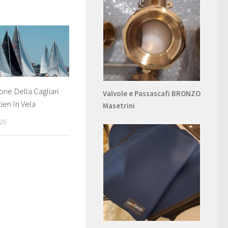
one Della Cagliari
Valvole e Passascafi BRONZO
eri In Vela
Masetrini
025