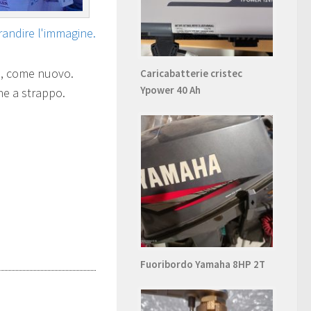
grandire l'immagine.
o, come nuovo.
Caricabatterie cristec
Ypower 40 Ah
ne a strappo.
Fuoribordo Yamaha 8HP 2T